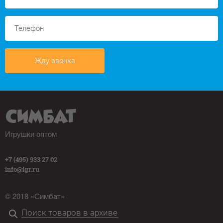
Жду звонка
Игрушки оптом
+7 (495) 933 27 02
info@igr.ru
© 2018 «Симбат»