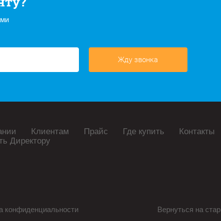
нту?
ами
Жду звонка
ании
Клиентам
Прайс
Где купить
Контакты
ть Директору
а конфиденциальности
Вернуться на стар