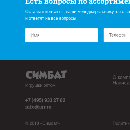
Есть вопросы по ассортиме
Оставьте контакты, наши менеджеры свяжутся с в
и ответят на все вопросы
О комп
Написа
Игрушки оптом
+7 (495) 933 27 02
info@igr.ru
© 2018 «Симбат»
Политик