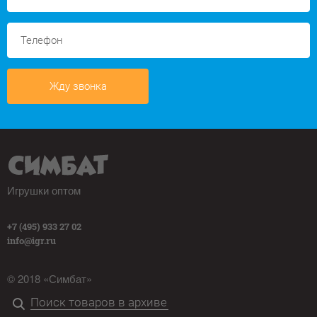
Жду звонка
Игрушки оптом
+7 (495) 933 27 02
info@igr.ru
© 2018 «Симбат»