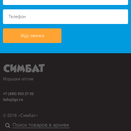
Жду звонка
Игрушки оптом
+7 (495) 933 27 02
info@igr.ru
© 2018 «Симбат»