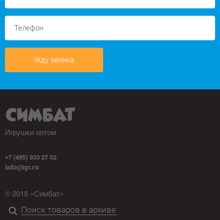
Жду звонка
Игрушки оптом
+7 (495) 933 27 02
info@igr.ru
© 2018 «Симбат»