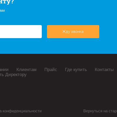
нту?
ами
Жду звонка
ании
Клиентам
Прайс
Где купить
Контакты
ть Директору
а конфиденциальности
Вернуться на стар