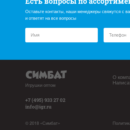
Есть вопросы по ассортиме
Оставьте контакты, наши менеджеры свяжутся с в
и ответят на все вопросы
О комп
Написа
Игрушки оптом
+7 (495) 933 27 02
info@igr.ru
© 2018 «Симбат»
Политик