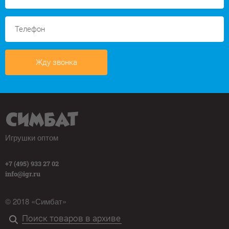
Жду звонка
Игрушки оптом
+7 (495) 933 27 02
info@igr.ru
© 2018 «Симбат»