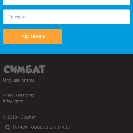
Жду звонка
Игрушки оптом
+7 (495) 933 27 02
info@igr.ru
© 2018 «Симбат»