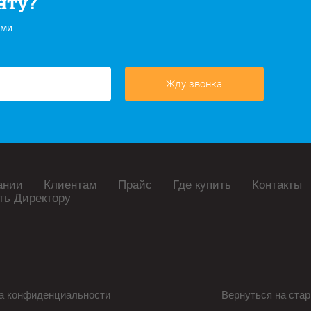
нту?
ами
Жду звонка
ании
Клиентам
Прайс
Где купить
Контакты
ть Директору
а конфиденциальности
Вернуться на стар