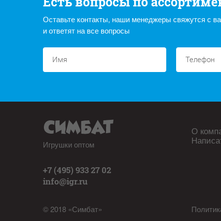
Есть вопросы по ассортиме
Оставьте контакты, наши менеджеры свяжутся с в
и ответят на все вопросы
О комп
Написа
Игрушки оптом
+7 (495) 933 27 02
info@igr.ru
© 2018 «Симбат»
Политик