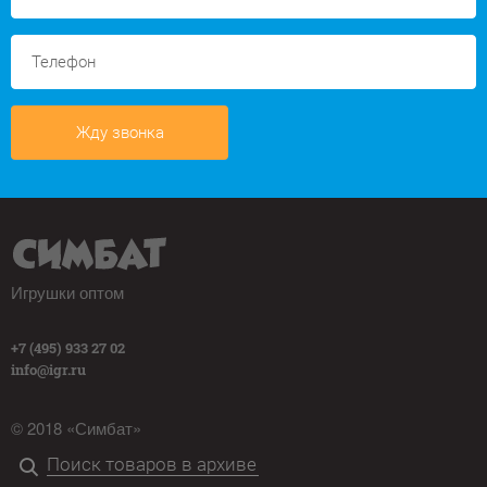
Жду звонка
Игрушки оптом
+7 (495) 933 27 02
info@igr.ru
© 2018 «Симбат»