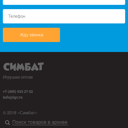
Жду звонка
Игрушки оптом
+7 (495) 933 27 02
info@igr.ru
© 2018 «Симбат»