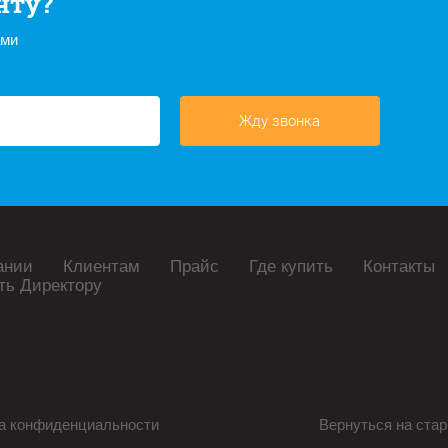
нту?
ами
Жду звонка
ании
Клиентам
Прайс
Где купить
Контакты
ть Директору
а конфиденциальности
Вернуться на стар