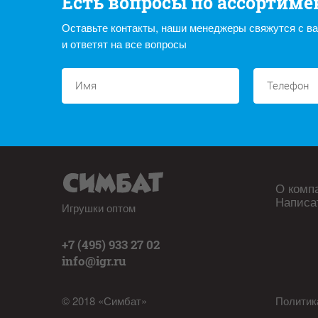
Есть вопросы по ассортиме
Оставьте контакты, наши менеджеры свяжутся с в
и ответят на все вопросы
О комп
Написа
Игрушки оптом
+7 (495) 933 27 02
info@igr.ru
© 2018 «Симбат»
Политик