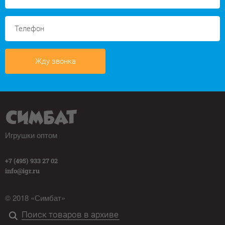
Жду звонка
Игрушки оптом
+7 (495) 933 27 02
info@igr.ru
© 2018 «Симбат»