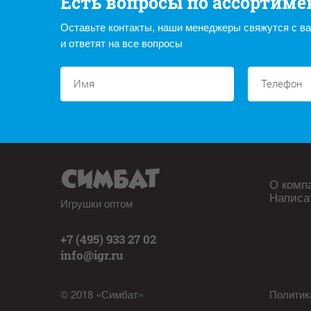
Есть вопросы по ассортиме
Оставьте контакты, наши менеджеры свяжутся с в
и ответят на все вопросы
О комп
Написа
Игрушки оптом
+7 (495) 933 27 02
info@igr.ru
© 2018 «Симбат»
Политик