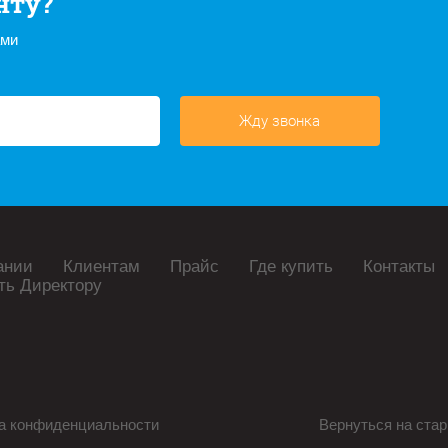
нту?
ами
Жду звонка
ании
Клиентам
Прайс
Где купить
Контакты
ть Директору
а конфиденциальности
Вернуться на стар