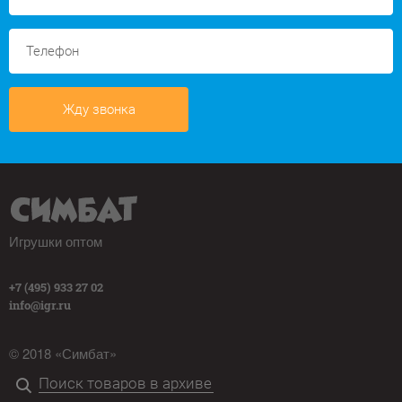
Жду звонка
Игрушки оптом
+7 (495) 933 27 02
info@igr.ru
© 2018 «Симбат»