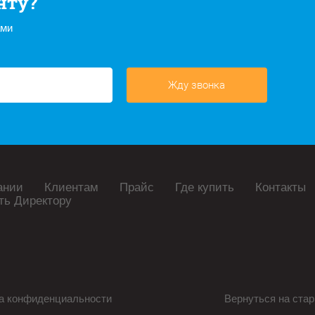
нту?
ами
Жду звонка
ании
Клиентам
Прайс
Где купить
Контакты
ть Директору
а конфиденциальности
Вернуться на стар