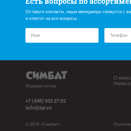
Есть вопросы по ассортиме
Оставьте контакты, наши менеджеры свяжутся с в
и ответят на все вопросы
О комп
Написа
Игрушки оптом
+7 (495) 933 27 02
info@igr.ru
© 2018 «Симбат»
Политик