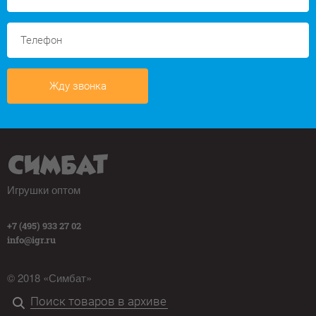
Жду звонка
Игрушки оптом
+7 (495) 933 27 02
info@igr.ru
© 2018 «Симбат»