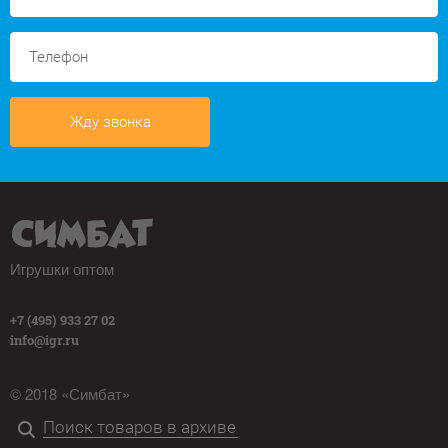
Жду звонка
Игрушки оптом
+7 (495) 933 27 02
info@igr.ru
© 2018 «Симбат»