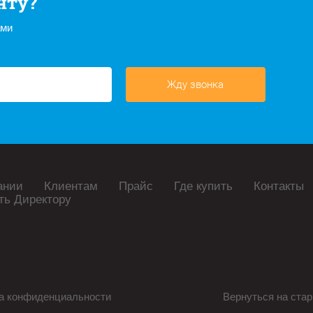
нту?
ами
Жду звонка
ании
Клиентам
Прайс
Где купить
Контакты
ть Директору
а конфиденциальности
Вернуться на стар