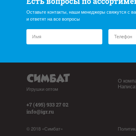
Есть вопросы по ассортиме
Оставьте контакты, наши менеджеры свяжутся с в
и ответят на все вопросы
О комп
Написа
Игрушки оптом
+7 (495) 933 27 02
info@igr.ru
© 2018 «Симбат»
Политик