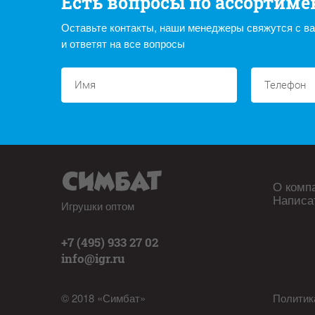
Есть вопросы по ассортиме
Оставьте контакты, наши менеджеры свяжутся с в
и ответят на все вопросы
О комп
Написа
Игрушки оптом
+7 (495) 933 27 02
info@igr.ru
© 2018 «Симбат»
Политик