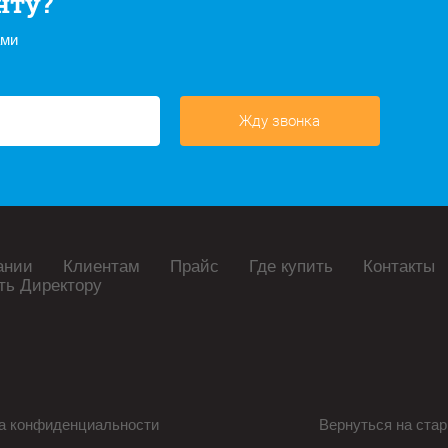
нту?
ами
Жду звонка
ании
Клиентам
Прайс
Где купить
Контакты
ть Директору
а конфиденциальности
Вернуться на стар