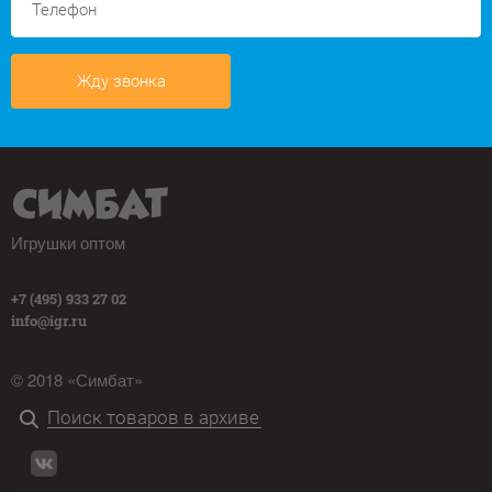
Жду звонка
Игрушки оптом
+7 (495) 933 27 02
info@igr.ru
© 2018 «Симбат»