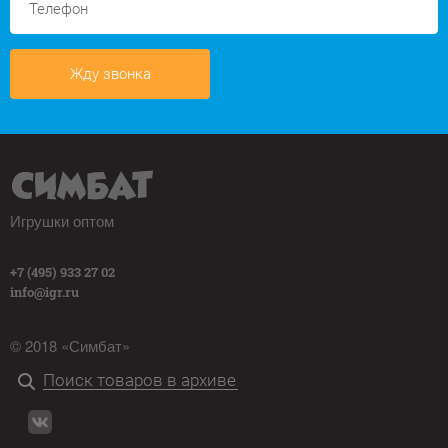
Жду звонка
Игрушки оптом
+7 (495) 933 27 02
info@igr.ru
© 2018 «Симбат»