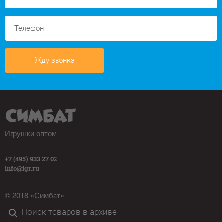
Жду звонка
Игрушки оптом
+7 (495) 933 27 02
info@igr.ru
© 2018 «Симбат»