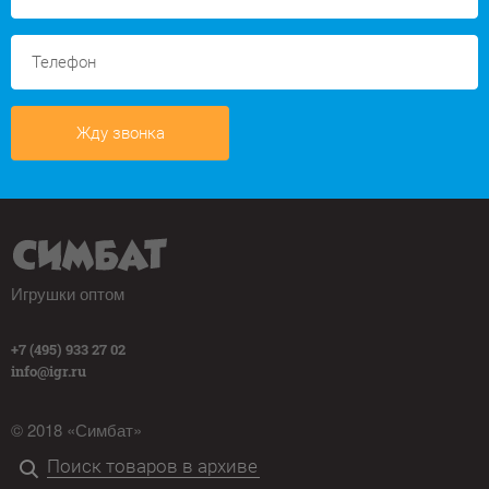
Жду звонка
Игрушки оптом
+7 (495) 933 27 02
info@igr.ru
© 2018 «Симбат»