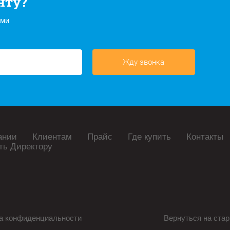
нту?
ами
Жду звонка
ании
Клиентам
Прайс
Где купить
Контакты
ть Директору
а конфиденциальности
Вернуться на стар