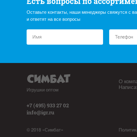
Есть вопросы по ассортиме
Оставьте контакты, наши менеджеры свяжутся с в
и ответят на все вопросы
О комп
Написа
Игрушки оптом
+7 (495) 933 27 02
info@igr.ru
© 2018 «Симбат»
Политик