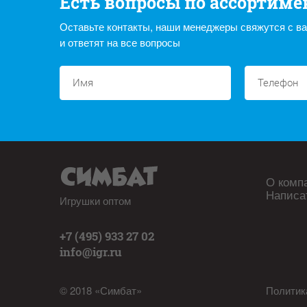
Есть вопросы по ассортиме
Оставьте контакты, наши менеджеры свяжутся с в
и ответят на все вопросы
О комп
Написа
Игрушки оптом
+7 (495) 933 27 02
info@igr.ru
© 2018 «Симбат»
Политик