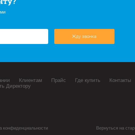
нту?
ами
Жду звонка
ании
Клиентам
Прайс
Где купить
Контакты
ть Директору
а конфиденциальности
Вернуться на стар