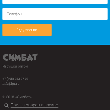
Жду звонка
Игрушки оптом
+7 (495) 933 27 02
info@igr.ru
© 2018 «Симбат»