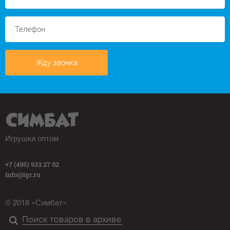
Жду звонка
Игрушки оптом
+7 (495) 933 27 02
info@igr.ru
© 2018 «Симбат»