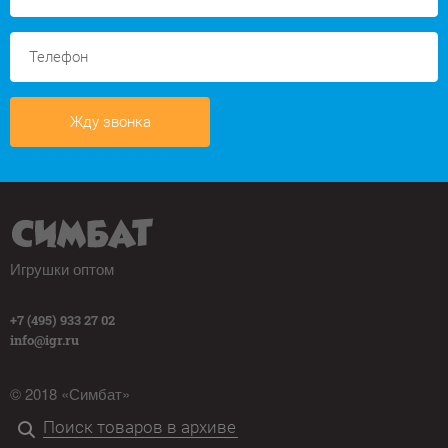
Жду звонка
Игрушки оптом
+7 (495) 933 27 02
info@igr.ru
© 2018 «Симбат»