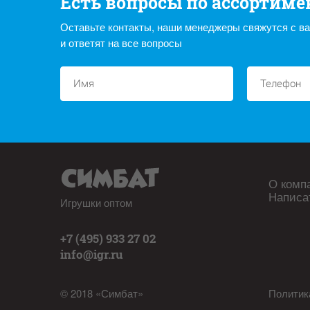
Есть вопросы по ассортиме
Оставьте контакты, наши менеджеры свяжутся с в
и ответят на все вопросы
О комп
Написа
Игрушки оптом
+7 (495) 933 27 02
info@igr.ru
© 2018 «Симбат»
Политик