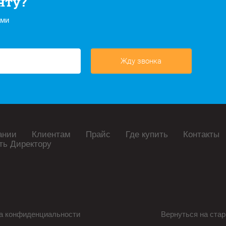
нту?
ами
Жду звонка
ании
Клиентам
Прайс
Где купить
Контакты
ть Директору
а конфиденциальности
Вернуться на стар