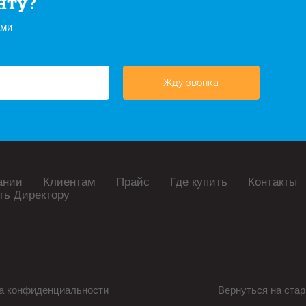
нту?
ами
Жду звонка
ании
Клиентам
Прайс
Где купить
Контакты
ть Директору
а конфиденциальности
Вернуться на стар