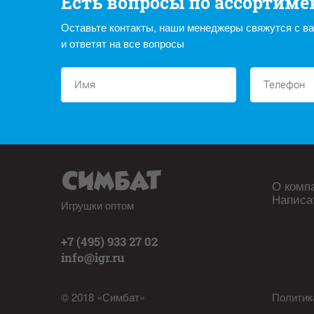
Есть вопросы по ассортиме
Оставьте контакты, наши менеджеры свяжутся с в
и ответят на все вопросы
О комп
Написа
Игрушки оптом
+7 (495) 933 27 02
info@igr.ru
© 2018 «Симбат»
Политик