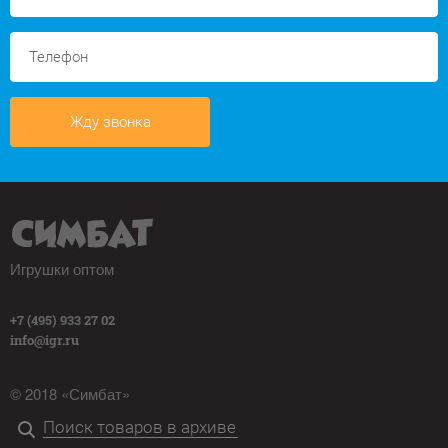
Жду звонка
Игрушки оптом
+7 (495) 933 27 02
info@igr.ru
© 2018 «Симбат»