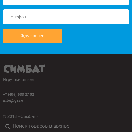
Жду звонка
Игрушки оптом
+7 (495) 933 27 02
info@igr.ru
© 2018 «Симбат»