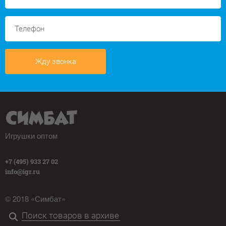
Жду звонка
Игрушки оптом
+7 (495) 933 27 02
info@igr.ru
© 2018 «Симбат»