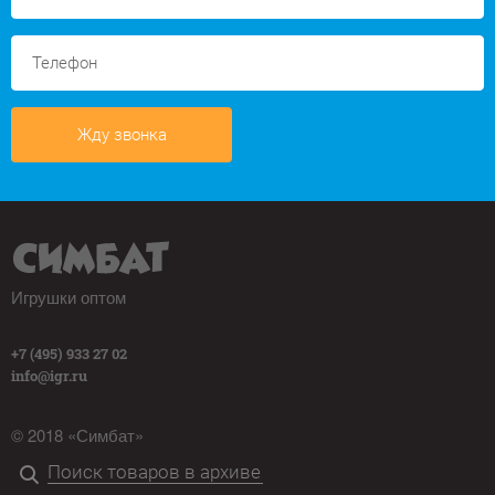
Жду звонка
Игрушки оптом
+7 (495) 933 27 02
info@igr.ru
© 2018 «Симбат»