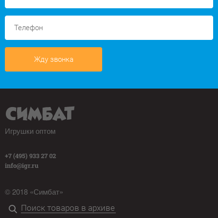
Жду звонка
Игрушки оптом
+7 (495) 933 27 02
info@igr.ru
© 2018 «Симбат»