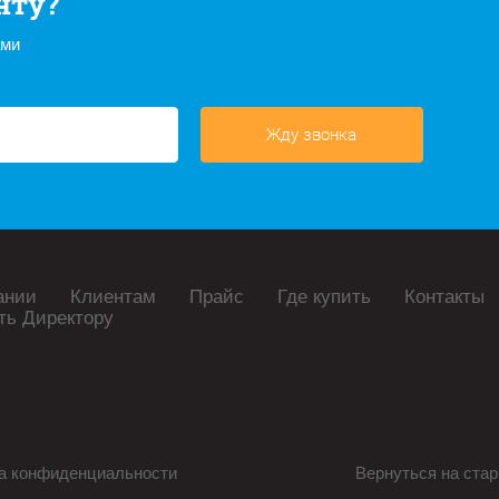
нту?
ами
Жду звонка
ании
Клиентам
Прайс
Где купить
Контакты
ть Директору
а конфиденциальности
Вернуться на стар