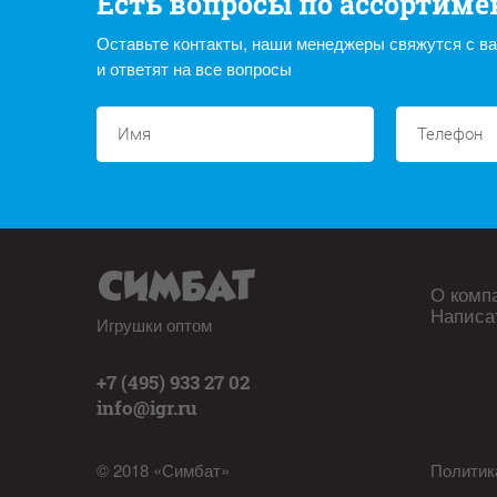
Есть вопросы по ассортиме
Оставьте контакты, наши менеджеры свяжутся с в
и ответят на все вопросы
О комп
Написа
Игрушки оптом
+7 (495) 933 27 02
info@igr.ru
© 2018 «Симбат»
Политик