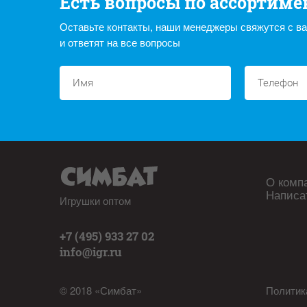
Есть вопросы по ассортиме
Оставьте контакты, наши менеджеры свяжутся с в
и ответят на все вопросы
О комп
Написа
Игрушки оптом
+7 (495) 933 27 02
info@igr.ru
© 2018 «Симбат»
Политик