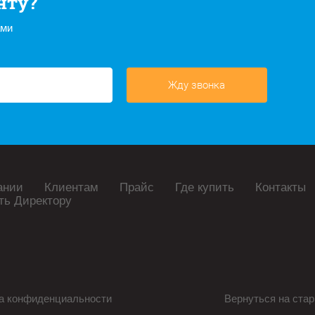
нту?
ами
Жду звонка
ании
Клиентам
Прайс
Где купить
Контакты
ть Директору
а конфиденциальности
Вернуться на стар