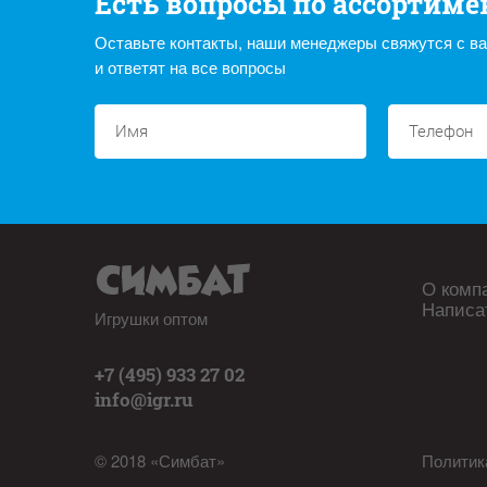
Есть вопросы по ассортиме
Оставьте контакты, наши менеджеры свяжутся с в
и ответят на все вопросы
О комп
Написа
Игрушки оптом
+7 (495) 933 27 02
info@igr.ru
© 2018 «Симбат»
Политик