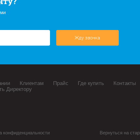
нту?
ами
Жду звонка
ании
Клиентам
Прайс
Где купить
Контакты
ть Директору
а конфиденциальности
Вернуться на стар