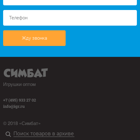
Жду звонка
Игрушки оптом
+7 (495) 933 27 02
info@igr.ru
© 2018 «Симбат»