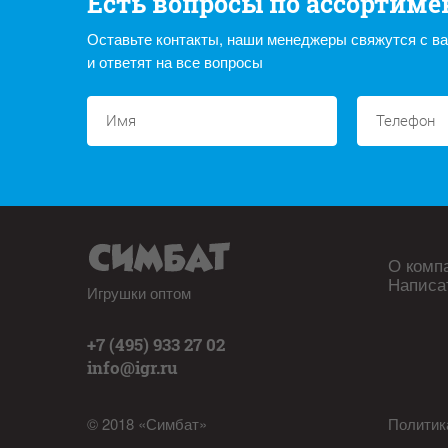
Есть вопросы по ассортиме
Оставьте контакты, наши менеджеры свяжутся с в
и ответят на все вопросы
О комп
Написа
Игрушки оптом
+7 (495) 933 27 02
info@igr.ru
© 2018 «Симбат»
Политик