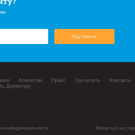
нту?
ами
Жду звонка
ании
Клиентам
Прайс
Где купить
Контакты
ть Директору
а конфиденциальности
Вернуться на стар