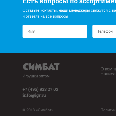
Есть вопросы по ассортиме
Оставьте контакты, наши менеджеры свяжутся с в
и ответят на все вопросы
О комп
Написа
Игрушки оптом
+7 (495) 933 27 02
info@igr.ru
© 2018 «Симбат»
Политик