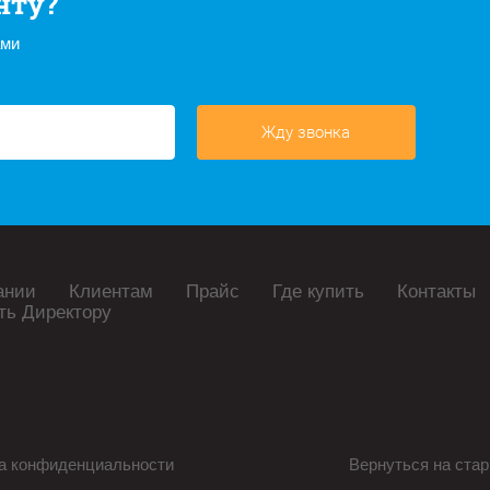
нту?
ами
Жду звонка
ании
Клиентам
Прайс
Где купить
Контакты
ть Директору
а конфиденциальности
Вернуться на стар