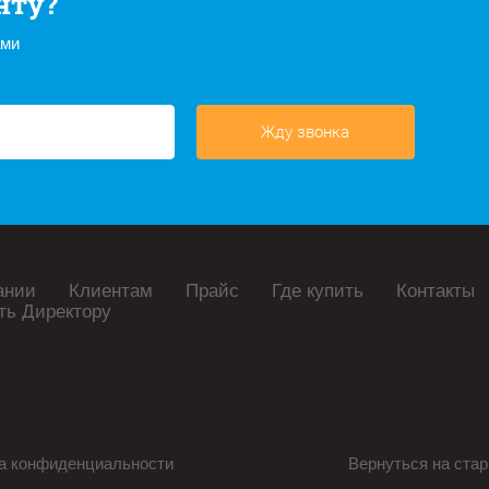
нту?
ами
Жду звонка
ании
Клиентам
Прайс
Где купить
Контакты
ть Директору
а конфиденциальности
Вернуться на стар