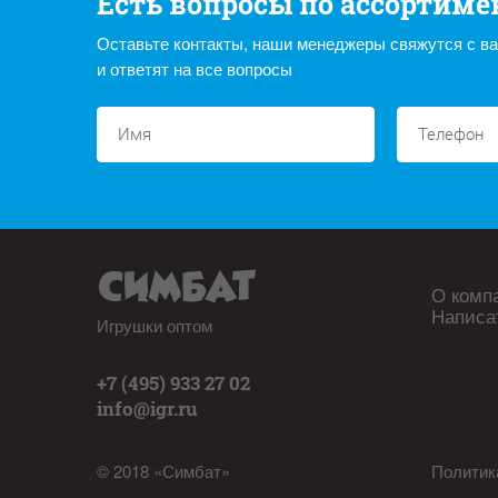
Есть вопросы по ассортиме
Оставьте контакты, наши менеджеры свяжутся с в
и ответят на все вопросы
О комп
Написа
Игрушки оптом
+7 (495) 933 27 02
info@igr.ru
© 2018 «Симбат»
Политик