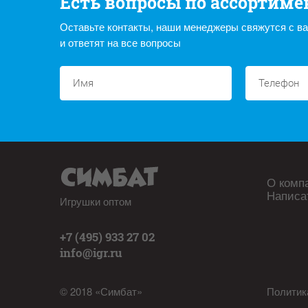
Есть вопросы по ассортиме
Оставьте контакты, наши менеджеры свяжутся с в
и ответят на все вопросы
О комп
Написа
Игрушки оптом
+7 (495) 933 27 02
info@igr.ru
© 2018 «Симбат»
Политик