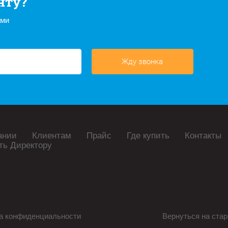
нту?
ами
Жду звонка
ании
Клиентам
Прайс
Где купить
Контакты
ть Директору
а конфиденциальности
Вернуться на стар