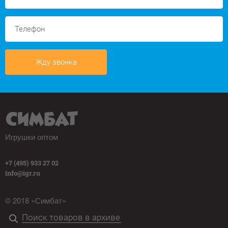
Жду звонка
Игрушки оптом
+7 (495) 933 27 02
info@igr.ru
© 2018 «Симбат»