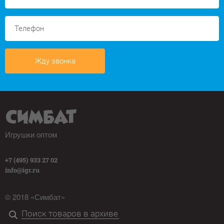
Жду звонка
Игрушки оптом
+7 (495) 933 27 02
info@igr.ru
© 2018 «Симбат»