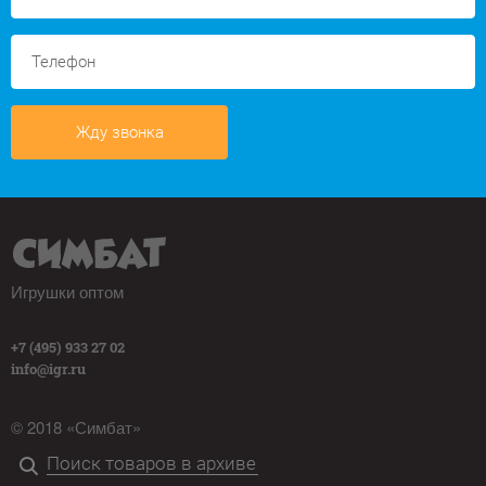
Жду звонка
Игрушки оптом
+7 (495) 933 27 02
info@igr.ru
© 2018 «Симбат»