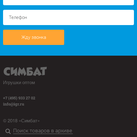
Жду звонка
Игрушки оптом
+7 (495) 933 27 02
info@igr.ru
© 2018 «Симбат»