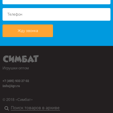
Жду звонка
Игрушки оптом
+7 (495) 933 27 02
info@igr.ru
© 2018 «Симбат»