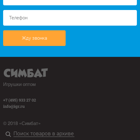
Жду звонка
Игрушки оптом
+7 (495) 933 27 02
info@igr.ru
© 2018 «Симбат»